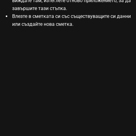
виждате там, изтеглете отново приложението, за да
завършите тази стъпка.
Влезте в сметката си със съществуващите си данни
или създайте нова сметка.