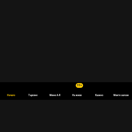
99+
Начало
Търсене
Меню А-Я
На живо
Казино
Моите залози