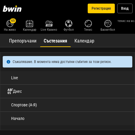
Регистрация
Вход
65
тен
На живо
Календар
Live Казино
Футбол
Тенис
Баскетбол
Препоръчани
Състезания
Календар
Съжаляваме. В момента няма достъпни събития за този регион.
Live
АВГ
Днес
05
Спортове (А-Я)
Начало