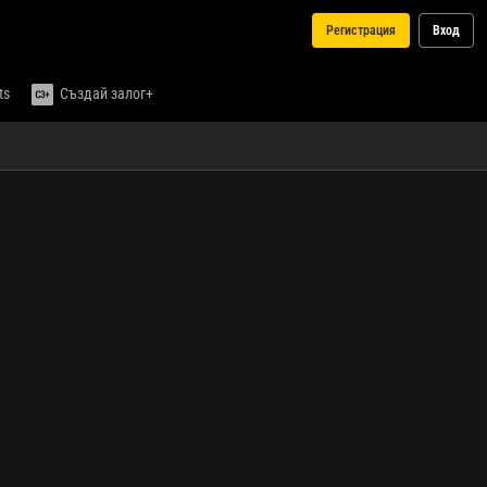
Регистрация
Вход
ts
Създай залог+
Медии
Изберете събитие...
Изберете
от
списъка
със
събития
на живо,
за да
видите
медията.