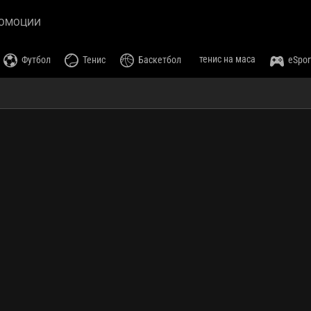
ОМОЦИИ
тенис на маса
Футбол
Тенис
Баскетбол
eSpor