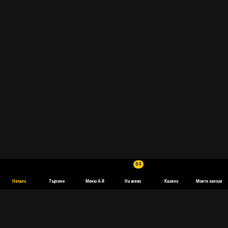
84
Начало
Търсене
Меню А-Я
На живо
Казино
Моите залози