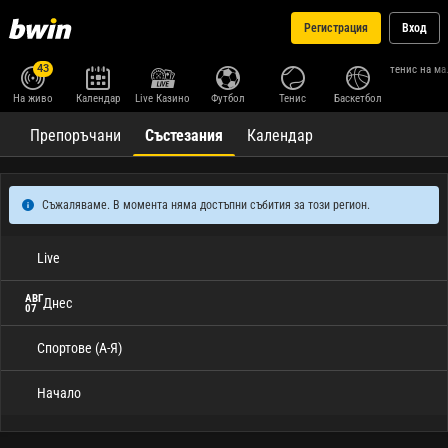
Регистрация
Вход
43
тен
На живо
Календар
Live Казино
Футбол
Тенис
Баскетбол
Препоръчани
Състезания
Календар
Съжаляваме. В момента няма достъпни събития за този регион.
Live
АВГ
Днес
07
Спортове (А-Я)
Начало