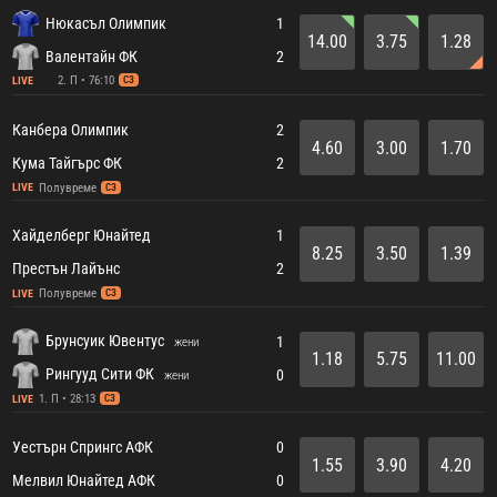
Нюкасъл Олимпик
1
14.00
3.75
1.28
Валентайн ФК
2
2. П • 76:10
LIVE
СЗ
Канбера Олимпик
2
4.60
3.00
1.70
Кума Тайгърс ФК
2
Полувреме
LIVE
СЗ
Хайделберг Юнайтед
1
8.25
3.50
1.39
Престън Лайънс
2
Полувреме
LIVE
СЗ
Брунсуик Ювентус
1
жени
1.18
5.75
11.00
Рингууд Сити ФК
0
жени
1. П • 28:13
LIVE
СЗ
Уестърн Спрингс АФК
0
1.55
3.90
4.20
Мелвил Юнайтед АФК
0