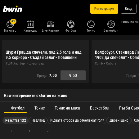
Регистрация
Вход
49
тен
На живо
Календар
Live Казино
Футбол
Тенис
Баскетбол
Щурм Грац да спечели, под 2,5 гола и над
Волфсбург, Стандард Л
9,5 корнера - Създай залог - Повишени
1902 да спечелят - Com
коефициенти
ТШФ Хартберг - Щурм Грац
Combi+ Събота
7.50
9.50
Преди
Преди
Най-интересните събития на живо
Футбол
Тенис
Тенис на маса
Баскетбол
Ръгби Съю
Резултат 1X2
Над/Под
И двата отбора да отбележат гол?
Двоен шанс
Сл
1
X
2