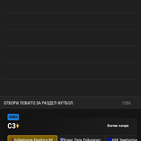
ОТВОРИ ЛОБИТО ЗА РАЗДЕЛ ФУТБОЛ
1260
HOBO
C3
+
Всички пазари
Кеймбридж Юнайтед ФК
Куинс Парк Рейнджърс
АФК Уимбълдън