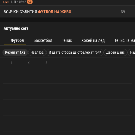
1. П • 02:42
LIVE
СЗ
ВСИЧКИ СЪБИТИЯ
ФУТБОЛ НА ЖИВО
39
Актуално сега
Футбол
Баскетбол
Тенис
Хокей на лед
Тенис на м
Резултат 1X2
Над/Под
И двата отбора да отбележат гол?
Двоен шанс
На
1
X
2