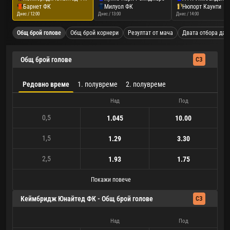
Барнет ФК
Милуол ФК
Нюпорт Каунти
Днес / 12:00
Днес / 13:00
Днес / 14:00
Общ брой голове
Общ брой корнери
Резултат от мача
Двата отбора да 
Общ брой голове
СЗ
Редовно време
1. полувреме
2. полувреме
Над
Под
0,5
1.045
10.00
1,5
1.29
3.30
2,5
1.93
1.75
Покажи повече
Кеймбридж Юнайтед ФК - Общ брой голове
СЗ
Над
Под