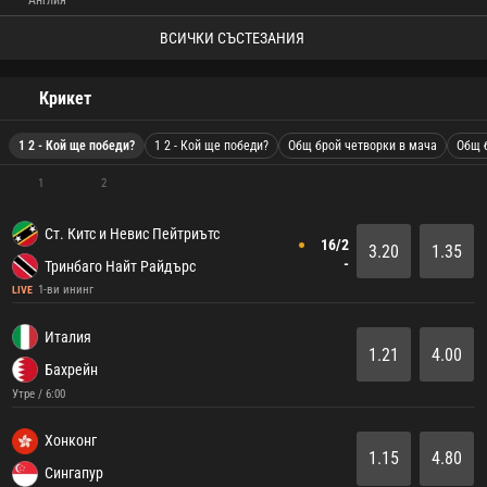
Англия
ВСИЧКИ СЪСТЕЗАНИЯ
Крикет
1 2 - Кой ще победи?
1 2 - Кой ще победи?
Общ брой четворки в мача
Общ 
1
2
Ст. Китс и Невис Пейтриътс
16/2
3.20
1.35
-
Тринбаго Найт Райдърс
1-ви ининг
LIVE
Италия
1.21
4.00
Бахрейн
Утре / 6:00
Хонконг
1.15
4.80
Сингапур