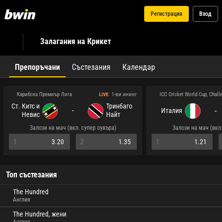
Регистрация
Вход
Залагания на Крикет
Препоръчани
Състезания
Календар
Карибска Премиър Лига
ICC Cricket World Cup, Chal
1-ви ининг
LIVE
Ст. Китс и
Тринбаго
-
-
Италия
Невис
Найт
Пейтриътс
Райдърс
Залози на мач (вкл. супер оувъра)
Залози на мач (вкл
1
3.20
2
1.35
1
1.21
Топ състезания
The Hundred
Англия
The Hundred, жени