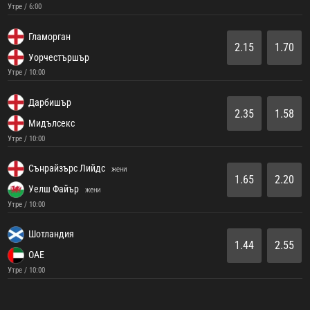
Утре / 6:00
Гламорган
2.15
1.70
Уорчестършър
Утре / 10:00
Дарбишър
2.35
1.58
Мидълсекс
Утре / 10:00
Сънрайзърс Лийдс
жени
1.65
2.20
Уелш Файър
жени
Утре / 10:00
Шотландия
1.44
2.55
ОАЕ
Утре / 10:00