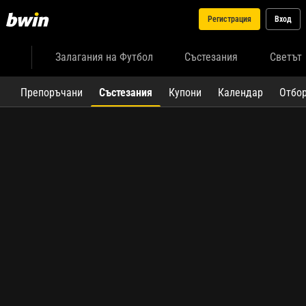
Регистрация
Вход
Залагания на Футбол
Състезания
Светът
Препоръчани
Състезания
Купони
Календар
Отбо