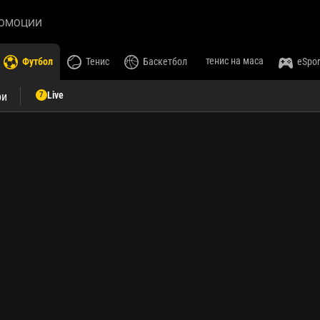
ОМОЦИИ
тенис на маса
Футбол
Тенис
Баскетбол
eSpor
Live
7
ри
Футбол
Състезания
Светът
Световно първенство 2030