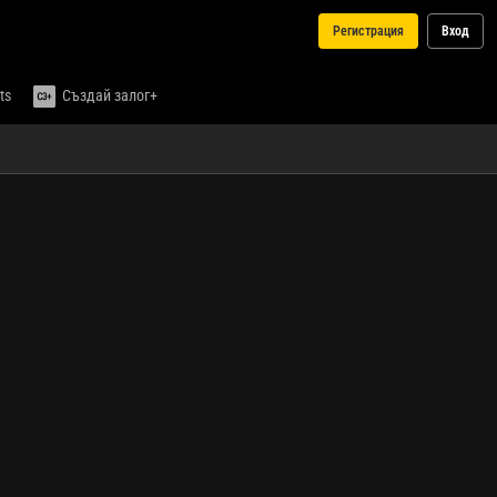
Регистрация
Вход
ts
Създай залог+
Медии
Изберете събитие...
Изберете
от
списъка
със
събития
на живо,
за да
видите
медията.