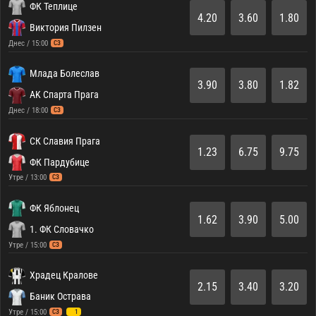
ФК Теплице
4.20
3.60
1.80
Виктория Пилзен
Днес / 15:00
СЗ
Млада Болеслав
3.90
3.80
1.82
AK Спарта Прага
Днес / 18:00
СЗ
СК Славия Прага
1.23
6.75
9.75
ФК Пардубице
Утре / 13:00
СЗ
ФК Яблонец
1.62
3.90
5.00
1. ФК Словачко
Утре / 15:00
СЗ
Храдец Кралове
2.15
3.40
3.20
Баник Острава
Утре / 15:00
СЗ
1