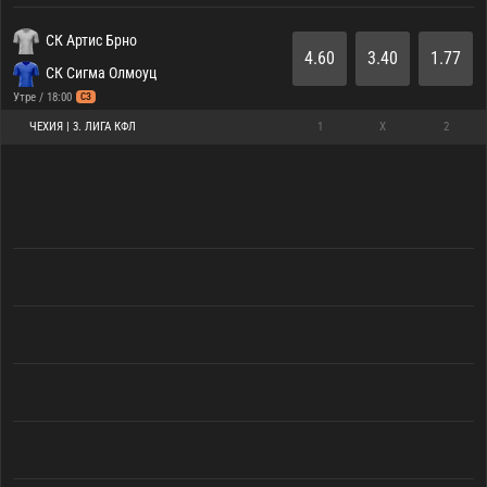
СК Артис Брно
4.60
3.40
1.77
СК Сигма Олмоуц
Утре / 18:00
СЗ
ЧЕХИЯ | 3. ЛИГА КФЛ
1
X
2