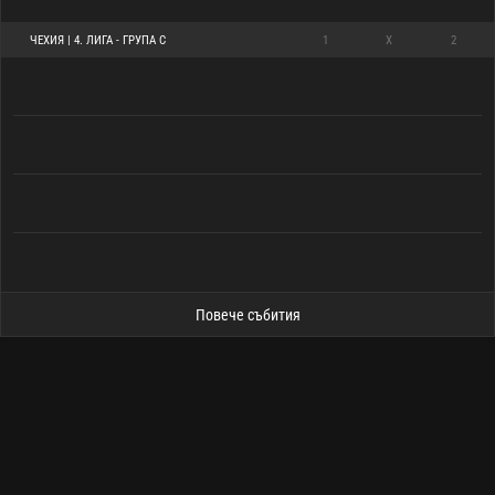
ЧЕХИЯ | 4. ЛИГА - ГРУПА C
1
X
2
Повече събития