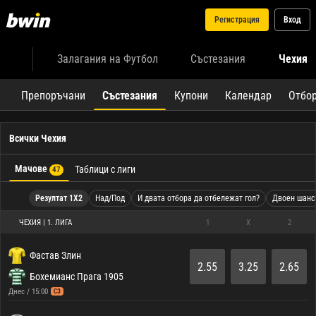
Регистрация
Вход
Залагания на Футбол
Състезания
Чехия
Препоръчани
Състезания
Купони
Календар
Отбо
Всички Чехия
Мачове
Таблици с лиги
47
Резултат 1X2
Над/Под
И двата отбора да отбележат гол?
Двоен шанс
ЧЕХИЯ | 1. ЛИГА
1
X
2
Фастав Злин
2.55
3.25
2.65
Бохемианс Прага 1905
Днес / 15:00
СЗ