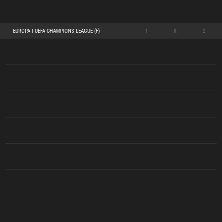
EUROPA | UEFA CHAMPIONS LEAGUE (F)
1
X
2