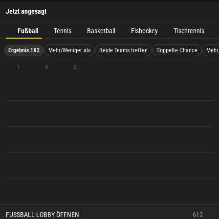
Jetzt angesagt
Fußball
Tennis
Basketball
Eishockey
Tischtennis
Ergebnis 1X2
Mehr/Weniger als
Beide Teams treffen
Doppelte Chance
Mehr/
1
X
2
FUSSBALL-LOBBY ÖFFNEN
612