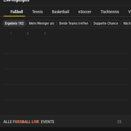
Fußball
Tennis
Basketball
eSoccer
Tischtennis
V
Ergebnis 1X2
Mehr/Weniger als
Beide Teams treffen
Doppelte Chance
Näch
1
X
2
ALLE
FUSSBALL LIVE
EVENTS
25