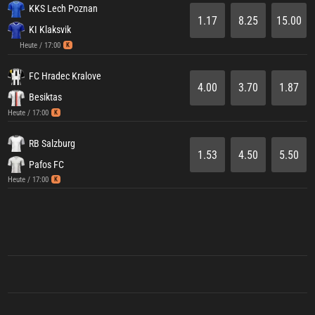
KKS Lech Poznan
1.17
8.25
15.00
KI Klaksvik
Heute / 17:00
K
FC Hradec Kralove
4.00
3.70
1.87
Besiktas
Heute / 17:00
K
RB Salzburg
1.53
4.50
5.50
Pafos FC
Heute / 17:00
K