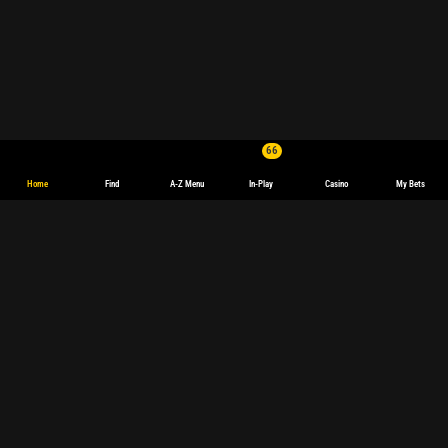
66
Home
Find
A-Z Menu
In-Play
Casino
My Bets
Ice Hockey Odds