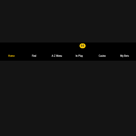
66
Home
Find
A-Z Menu
In-Play
Casino
My Bets
Ice Hockey Odds