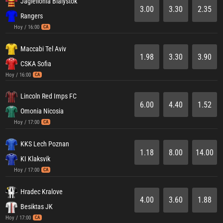
Jagiellonia Bialystok
3.00
3.30
2.35
Rangers
Hoy / 16:00
CA
Maccabi Tel Aviv
1.98
3.30
3.90
CSKA Sofia
Hoy / 16:00
CA
Lincoln Red Imps FC
6.00
4.40
1.52
Omonia Nicosia
Hoy / 17:00
CA
KKS Lech Poznan
1.18
8.00
14.00
KI Klaksvik
Hoy / 17:00
CA
Hradec Kralove
4.00
3.60
1.88
Besiktas JK
Hoy / 17:00
CA