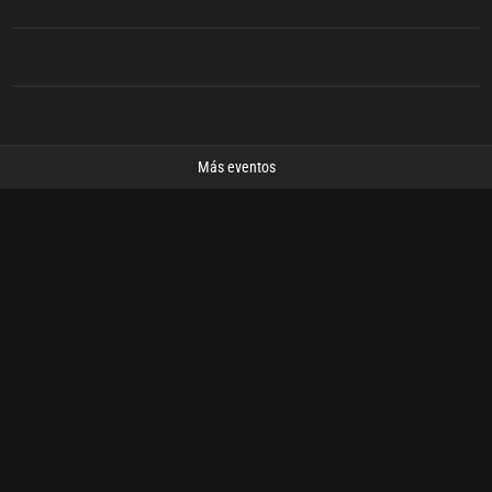
Más eventos