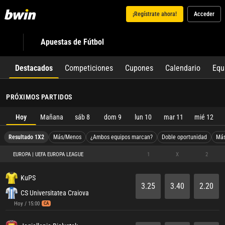
¡Regístrate ahora!
Acceder
Apuestas de Fútbol
Destacados
Competiciones
Cupones
Calendario
Equ
PRÓXIMOS PARTIDOS
Hoy
Mañana
sáb 8
dom 9
lun 10
mar 11
mié 12
Resultado 1X2
Más/Menos
¿Ambos equipos marcan?
Doble oportunidad
Más
EUROPA | UEFA EUROPA LEAGUE
1
X
2
KuPS
3.25
3.40
2.20
CS Universitatea Craiova
Hoy / 15:00
CA