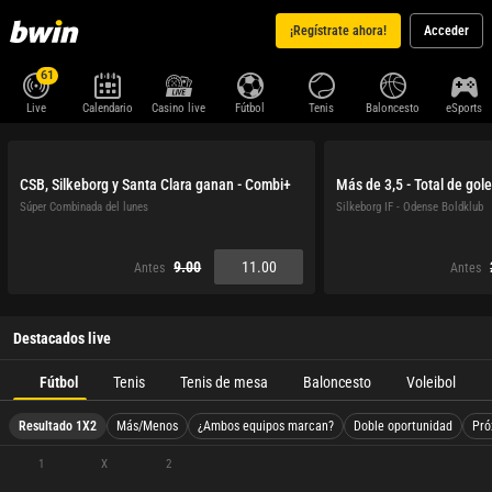
¡Regístrate ahora!
Acceder
61
Live
Calendario
Casino live
Fútbol
Tenis
Baloncesto
eSports
CSB, Silkeborg y Santa Clara ganan - Combi+
Más de 3,5 - Total de gol
Súper Combinada del lunes
Silkeborg IF - Odense Boldklub
9.00
11.00
Antes
Antes
Destacados live
Fútbol
Tenis
Tenis de mesa
Baloncesto
Voleibol
Resultado 1X2
Más/Menos
¿Ambos equipos marcan?
Doble oportunidad
Pró
1
X
2