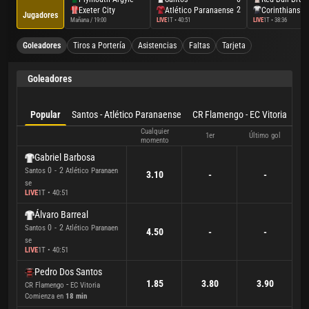
2
Exeter City
Atlético Paranaense
Corinthians S
Jugadores
Mañana / 19:00
LIVE
1T • 40:51
LIVE
1T • 38:36
Goleadores
Tiros a Portería
Asistencias
Faltas
Tarjeta
Goleadores
Popular
Santos - Atlético Paranaense
CR Flamengo - EC Vitoria
Fl
Cualquier
1er
Último gol
momento
Gabriel Barbosa
0
2
Santos
Atlético Paranaen
-
-
3.10
se
LIVE
1T • 40:51
Álvaro Barreal
0
2
Santos
Atlético Paranaen
-
-
4.50
se
LIVE
1T • 40:51
Pedro Dos Santos
1.85
3.80
3.90
CR Flamengo
EC Vitoria
Comienza en
18 min