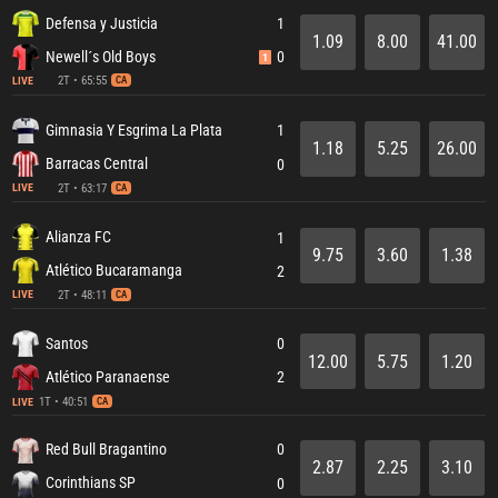
Defensa y Justicia
1
1.09
8.00
41.00
Newell´s Old Boys
0
1
2T • 65:55
LIVE
CA
Gimnasia Y Esgrima La Plata
1
1.18
5.25
26.00
Barracas Central
0
2T • 63:17
LIVE
CA
Alianza FC
1
9.75
3.60
1.38
Atlético Bucaramanga
2
2T • 48:11
LIVE
CA
Santos
0
12.00
5.75
1.20
Atlético Paranaense
2
1T • 40:51
LIVE
CA
Red Bull Bragantino
0
2.87
2.25
3.10
Corinthians SP
0