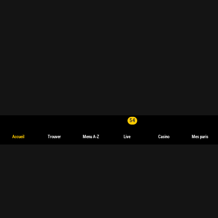
54
Accueil
Trouver
Menu A-Z
Live
Casino
Mes paris