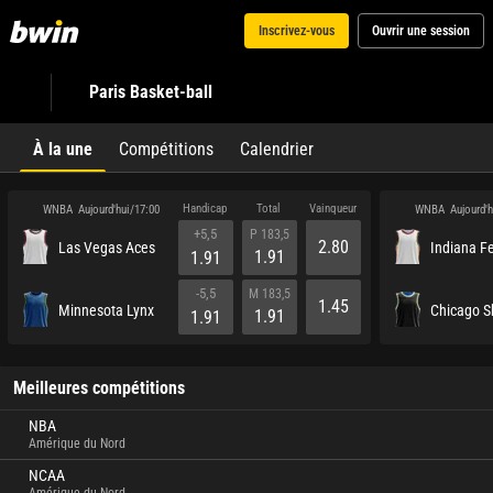
Inscrivez-vous
Ouvrir une session
Paris Basket-ball
À la une
Compétitions
Calendrier
Handicap
Total
Vainqueur
WNBA
WNBA
Aujourd'hui/17:00
Aujourd'
+5,5
P 183,5
2.80
Las Vegas Aces
Indiana F
1.91
1.91
-5,5
M 183,5
1.45
Minnesota Lynx
Chicago S
1.91
1.91
Meilleures compétitions
NBA
Amérique du Nord
NCAA