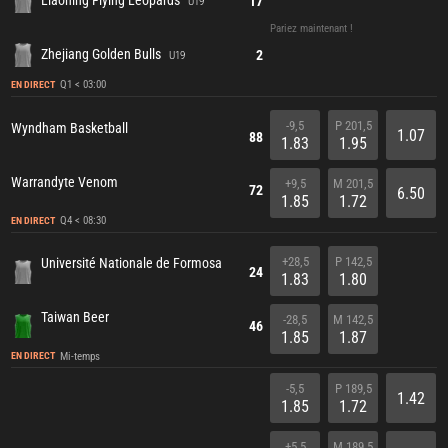
Liaoning Flying Leopards
17
U19
Pariez maintenant !
Zhejiang Golden Bulls
2
U19
Q1 < 03:00
EN DIRECT
-9,5
P 201,5
Wyndham Basketball
1.07
88
1.83
1.95
Warrandyte Venom
+9,5
M 201,5
72
6.50
1.85
1.72
Q4 < 08:30
EN DIRECT
+28,5
P 142,5
Université Nationale de Formosa
24
1.83
1.80
Taiwan Beer
-28,5
M 142,5
46
1.85
1.87
Mi-temps
EN DIRECT
-5,5
P 189,5
1.42
1.85
1.72
+5,5
M 189,5