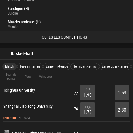
Amérique du Nord
Euroligue (H)
Europe
Matchs amicaux (H)
Monde
TOUTES LES COMPÉTITIONS
Basket-ball
Match
1ère mi-temps
2ème mi-temps
1er quart-temps
2ème quart-temps
Écart de
Total
Vainqueur
points
-1,5
Tsinghua University
1.53
77
1.90
Shanghai Jiao Tong University
+1,5
76
2.30
1.78
Pr. < 02:30
EN DIRECT