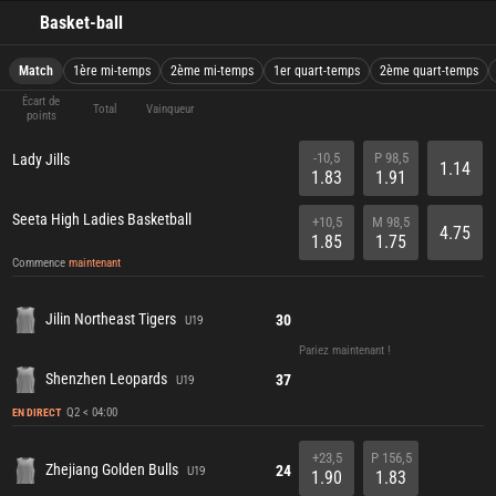
Basket-ball
Match
1ère mi-temps
2ème mi-temps
1er quart-temps
2ème quart-temps
Écart de
Total
Vainqueur
points
-10,5
P 98,5
Lady Jills
1.14
1.83
1.91
Seeta High Ladies Basketball
+10,5
M 98,5
4.75
1.85
1.75
Commence
maintenant
Jilin Northeast Tigers
30
U19
Pariez maintenant !
Shenzhen Leopards
37
U19
Q2 < 04:00
EN DIRECT
+23,5
P 156,5
Zhejiang Golden Bulls
24
U19
1.90
1.83