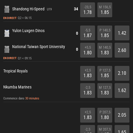
-23,5
M 156,5
Shandong Hi-Speed
34
U19
1.78
1.85
Q2 < 06:15
EN DIRECT
-5,5
P 140,5
Yulon Luxgen Dinos
1.42
0
1.87
1.85
National Taiwan Sport University
+5,5
M 140,5
0
2.60
1.80
1.83
Q1 < 09:15
EN DIRECT
+2,5
P 127,5
Tropical Royals
2.10
1.83
1.85
Nkumba Marines
-2,5
M 127,5
1.62
1.83
1.83
Commence dans
30 minutes
+2,5
P 207,5
2.05
1.83
1.80
-2,5
M 207,5
1.65