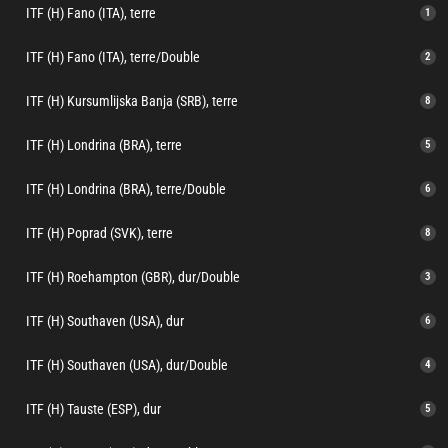
ITF (H) Fano (ITA), terre
1
ITF (H) Fano (ITA), terre/Double
2
ITF (H) Kursumlijska Banja (SRB), terre
8
ITF (H) Londrina (BRA), terre
5
ITF (H) Londrina (BRA), terre/Double
6
ITF (H) Poprad (SVK), terre
8
ITF (H) Roehampton (GBR), dur/Double
3
ITF (H) Southaven (USA), dur
6
ITF (H) Southaven (USA), dur/Double
4
ITF (H) Tauste (ESP), dur
5