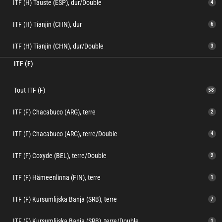
ITF (H) Tauste (ESP), dur/Double
4
ITF (H) Tianjin (CHN), dur
6
ITF (H) Tianjin (CHN), dur/Double
3
ITF (F)
Tout ITF (F)
58
ITF (F) Chacabuco (ARG), terre
2
ITF (F) Chacabuco (ARG), terre/Double
4
ITF (F) Coxyde (BEL), terre/Double
2
ITF (F) Hämeenlinna (FIN), terre
1
ITF (F) Kursumlijska Banja (SRB), terre
7
ITF (F) Kursumlijska Banja (SRB), terre/Double
1