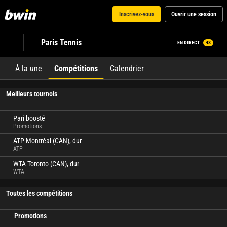
Inscrivez-vous
Ouvrir une session
Paris Tennis
EN DIRECT
48
À la une
Compétitions
Calendrier
Meilleurs tournois
Pari boosté
Promotions
ATP Montréal (CAN), dur
ATP
WTA Toronto (CAN), dur
WTA
Toutes les compétitions
Promotions