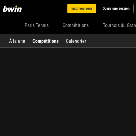
Inscrivez-vous
Ouvrir une session
Paris Tennis
Compétitions
Tournois du Gra
À la une
Compétitions
Calendrier