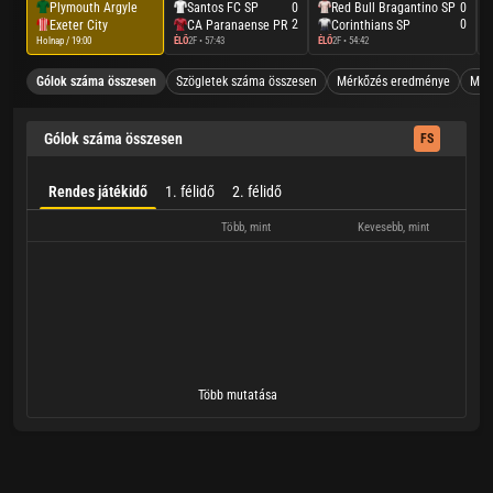
Plymouth Argyle
Santos FC SP
Red Bull Bragantino SP
0
0
2
0
Exeter City
CA Paranaense PR
Corinthians SP
Holnap / 19:00
ÉLŐ
2F • 57:43
ÉLŐ
2F • 54:42
É
Gólok száma összesen
Szögletek száma összesen
Mérkőzés eredménye
Mind
Gólok száma összesen
FS
Rendes játékidő
1. félidő
2. félidő
Több, mint
Kevesebb, mint
Több mutatása