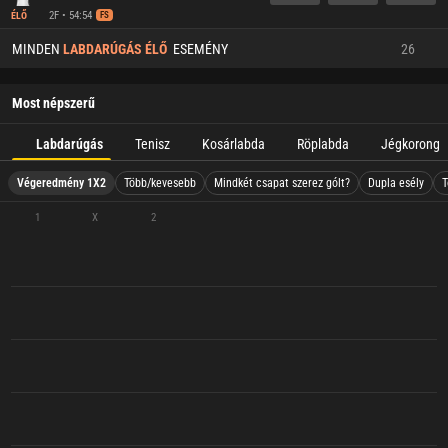
2F • 54:54
ÉLŐ
FS
MINDEN
LABDARÚGÁS ÉLŐ
ESEMÉNY
26
Most népszerű
Labdarúgás
Tenisz
Kosárlabda
Röplabda
Jégkorong
Végeredmény 1X2
Több/kevesebb
Mindkét csapat szerez gólt?
Dupla esély
T
1
X
2