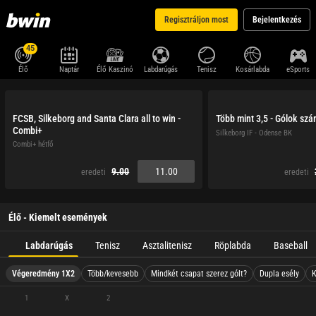
Regisztráljon most
Bejelentkezés
45
Élő
Naptár
Élő Kaszinó
Labdarúgás
Tenisz
Kosárlabda
eSports
FCSB, Silkeborg and Santa Clara all to win -
Több mint 3,5 - Gólok sz
Combi+
Silkeborg IF - Odense BK
Combi+ hétfő
9.00
11.00
eredeti
eredeti
Élő - Kiemelt események
Labdarúgás
Tenisz
Asztalitenisz
Röplabda
Baseball
Végeredmény 1X2
Több/kevesebb
Mindkét csapat szerez gólt?
Dupla esély
K
1
X
2