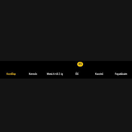
45
Kezdőlap
Keresés
Menü A-tól Z-ig
Élő
Kaszinó
Fogadásaim
Online sportfogadások