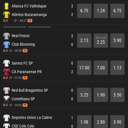
Alianza FC Valledupar
2
6.75
1.24
6.75
Atletico Bucaramanga
2
2F • 84:21
ÉLŐ
FS
Real Potosi
2
Nincs gól
2.15
3.90
2.25
Club Blooming
0
2F • 68:38
ÉLŐ
FS
Santos FC SP
0
17.00
7.00
1.13
CA Paranaense PR
2
2F • 57:43
ÉLŐ
FS
Red Bull Bragantino SP
0
3.25
1.90
3.50
Corinthians SP
0
2F • 54:42
ÉLŐ
FS
Deportes Union La Calera
1
1.98
2.80
3.90
CSD Colo Colo
0