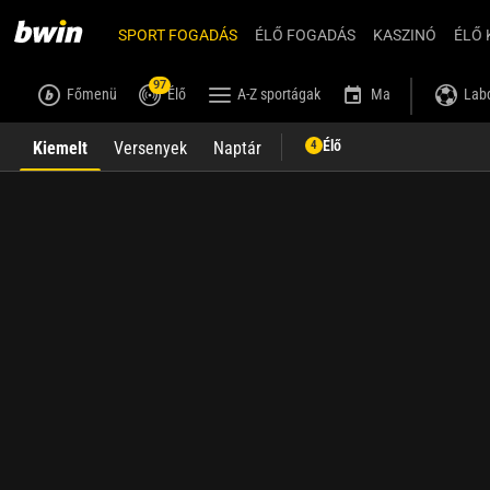
SPORT FOGADÁS
ÉLŐ FOGADÁS
KASZINÓ
ÉLŐ 
97
Főmenü
Élő
A-Z sportágak
Ma
Lab
Élő
4
Kiemelt
Versenyek
Naptár
Legnépszerűbb versenyek
T
h
e
A
H
n
u
g
T
n
li
h
d
a
e
A
r
H
n
e
u
g
T
d
n
li
h
d
a
e
V
r
A
il
e
s
á
T
d
h
g
2
,
e