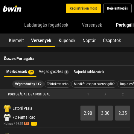
Regisztráljon most
Bejelentkezés
Labdarúgás fogadások
Versenyek
Portugál
Kiemelt
Versenyek
Kuponok
Naptár
Csapatok
Összes Portugália
Mérkőzések
Végső győztes
Bajnoki táblázatok
19
1
Végeredmény 1X2
Több/kevesebb
Mindkét csapat szerez gólt?
Dupla esé
PORTUGÁLIA | LIGA PORTUGAL
1
X
2
Estoril Praia
2.90
3.30
2.35
FC Famalicao
Holnap / 19:15
FS
1