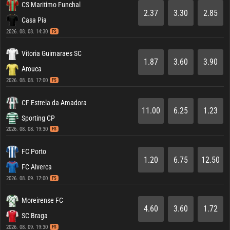
CS Maritimo Funchal
2.37
3.30
2.85
Casa Pia
2026. 08. 08. 14:30
FS
Vitoria Guimaraes SC
1.87
3.60
3.90
Arouca
2026. 08. 08. 17:00
FS
CF Estrela da Amadora
11.00
6.25
1.23
Sporting CP
2026. 08. 08. 19:30
FS
FC Porto
1.20
6.75
12.50
FC Alverca
2026. 08. 09. 17:00
FS
Moreirense FC
4.60
3.60
1.72
SC Braga
2026. 08. 09. 19:30
FS