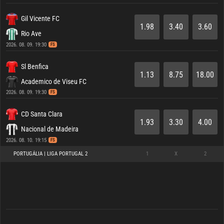
Gil Vicente FC
1.98
3.40
3.60
Rio Ave
2026. 08. 09. 19:30
FS
Sl Benfica
1.13
8.75
18.00
Academico de Viseu FC
2026. 08. 09. 19:30
FS
CD Santa Clara
1.93
3.30
4.00
Nacional de Madeira
2026. 08. 10. 19:15
FS
PORTUGÁLIA | LIGA PORTUGAL 2
1
X
2