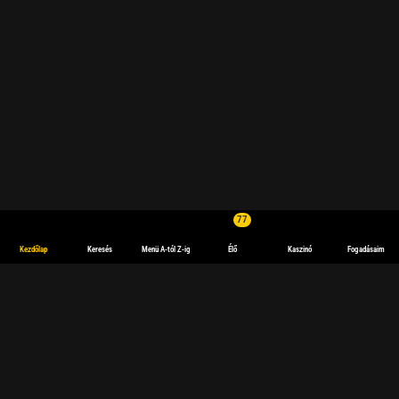
77
Kezdőlap
Keresés
Menü A-tól Z-ig
Élő
Kaszinó
Fogadásaim