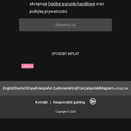
akceptuję
Ogólne warunki handlowe
oraz
politykę prywatności.
Rejestruj się
SPOSOBY WPŁAT
English
Deutsch
Español
español (Latinoamérica)
Français
polski
Magyar
български
Kontakt
|
Responsible gaming
Copyright © 2026