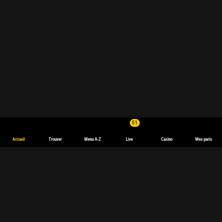
51
Accueil
Trouver
Menu A-Z
Live
Casino
Mes paris