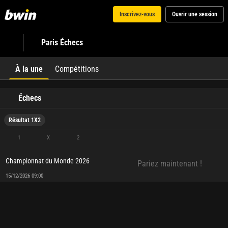
Inscrivez-vous
Ouvrir une session
Paris Échecs
À la une
Compétitions
Échecs
Résultat 1X2
1
X
2
Championnat du Monde 2026
Pariez maintenant !
15/12/2026 09:00