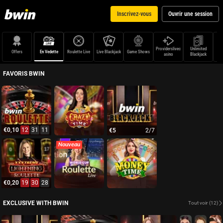
Inscrivez-vous
Ouvrir une session
Providerslivec
Unlimited
Offers
En Vedette
Roulette Live
Live Blackjack
Game Shows
Au
Asino
Blackjack
FAVORIS BWIN
€0,10
12
31
11
€5
2/7
Nouveau
€0,20
19
30
28
EXCLUSIVE WITH BWIN
Tout voir
(12)