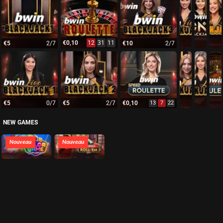
€0,10
12
31
11
€5
2/7
€10
2/7
€5
0/7
€5
2/7
€0,10
13
7
22
NEW GAMES
Nouveau
Nouveau