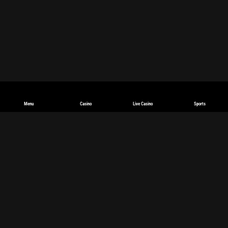
Menu
Casino
Live Casino
Sports
English
Deutsch
Español
español
(Latinoamérica)
Français
polski
Magyar
български
Sports
Paris en ligne
Paris en direct
Football
Tennis
Basket-ball