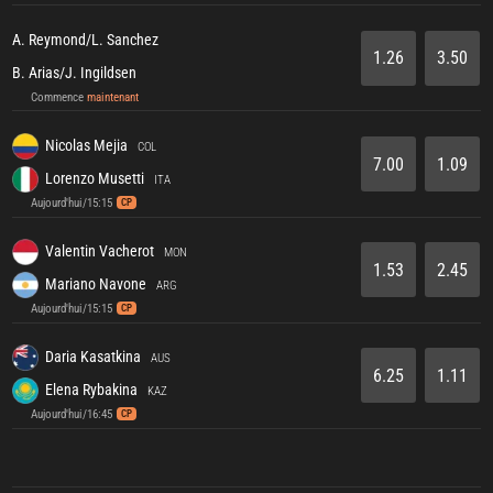
A. Reymond/L. Sanchez
1.26
3.50
B. Arias/J. Ingildsen
Commence
maintenant
Nicolas Mejia
COL
7.00
1.09
Lorenzo Musetti
ITA
Aujourd'hui/15:15
CP
Valentin Vacherot
MON
1.53
2.45
Mariano Navone
ARG
Aujourd'hui/15:15
CP
Daria Kasatkina
AUS
6.25
1.11
Elena Rybakina
KAZ
Aujourd'hui/16:45
CP