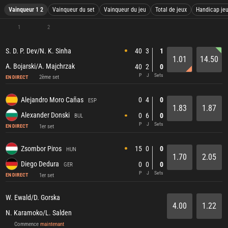
Vainqueur 1 2
Vainqueur du set
Vainqueur du jeu
Total de jeux
Handicap je
1
2
40
3
1
S. D. P. Dev/N. K. Sinha
1.01
14.50
A. Bojarski/A. Majchrzak
40
2
0
P
J
Sets
2ème set
EN DIRECT
0
4
0
Alejandro Moro Cañas
ESP
1.83
1.87
Alexander Donski
0
6
0
BUL
P
J
Sets
1er set
EN DIRECT
15
0
0
Zsombor Piros
HUN
1.70
2.05
Diego Dedura
0
0
0
GER
P
J
Sets
1er set
EN DIRECT
W. Ewald/D. Gorska
4.00
1.22
N. Karamoko/L. Salden
Commence
maintenant