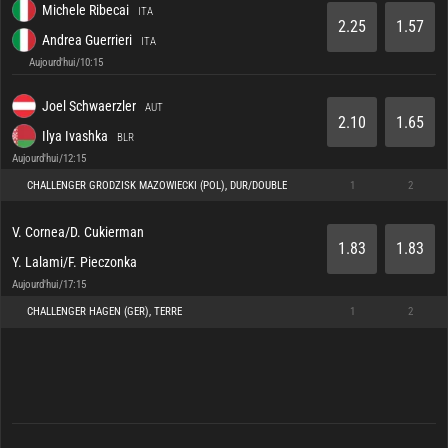
Michele Ribecai
ITA
2.25
1.57
Andrea Guerrieri
ITA
Aujourd'hui/10:15
Joel Schwaerzler
AUT
2.10
1.65
Ilya Ivashka
BLR
Aujourd'hui/12:15
CHALLENGER GRODZISK MAZOWIECKI (POL), DUR/DOUBLE
1
2
V. Cornea/D. Cukierman
1.83
1.83
Y. Lalami/F. Pieczonka
Aujourd'hui/17:15
CHALLENGER HAGEN (GER), TERRE
1
2