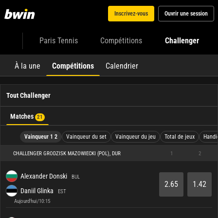
Inscrivez-vous
Ouvrir une session
Paris Tennis
Compétitions
Challenger
À la une
Compétitions
Calendrier
Tout Challenger
Matches
21
Vainqueur 1 2
Vainqueur du set
Vainqueur du jeu
Total de jeux
Handi
CHALLENGER GRODZISK MAZOWIECKI (POL), DUR
1
2
Alexander Donski
BUL
2.65
1.42
Daniil Glinka
EST
Aujourd'hui/10:15