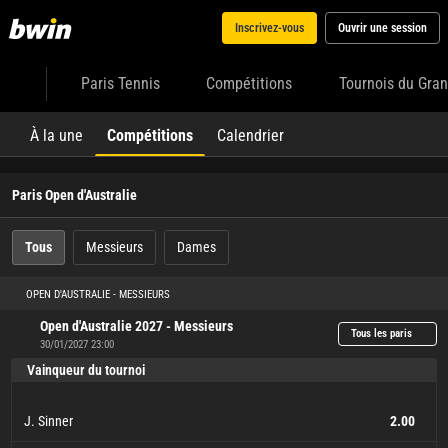
Inscrivez-vous
Ouvrir une session
Paris Tennis
Compétitions
Tournois du Gra
À la une
Compétitions
Calendrier
Paris Open d'Australie
Tous
Messieurs
Dames
OPEN D'AUSTRALIE - MESSIEURS
Open d'Australie 2027 - Messieurs
Tous les paris
30/01/2027 23:00
Vainqueur du tournoi
J. Sinner
2.00