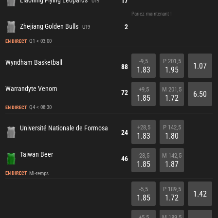
Liaoning Flying Leopards
17
U19
Pariez maintenant !
Zhejiang Golden Bulls
2
U19
Q1 < 03:00
EN DIRECT
-9,5
P 201,5
Wyndham Basketball
1.07
88
1.83
1.95
Warrandyte Venom
+9,5
M 201,5
72
6.50
1.85
1.72
Q4 < 08:30
EN DIRECT
+28,5
P 142,5
Université Nationale de Formosa
24
1.83
1.80
Taiwan Beer
-28,5
M 142,5
46
1.85
1.87
Mi-temps
EN DIRECT
-5,5
P 189,5
1.42
1.85
1.72
+5,5
M 189,5