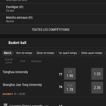
Amérique du Nord
Euroligue (H)
Europe
Matchs amicaux (H)
Monde
TOUTES LES COMPÉTITIONS
Basket-ball
Match
1ère mi-temps
2ème mi-temps
1er quart-temps
2ème quart-temps
Écart de
Total
Vainqueur
points
-1,5
Tsinghua University
1.53
77
1.90
Shanghai Jiao Tong University
+1,5
76
2.30
1.78
Pr. < 02:30
EN DIRECT