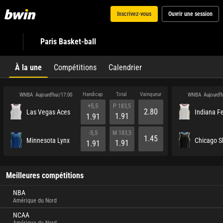
Inscrivez-vous
Ouvrir une session
Paris Basket-ball
À la une
Compétitions
Calendrier
Handicap
Total
Vainqueur
WNBA
WNBA
Aujourd'hui/17:00
Aujourd'
+5,5
P 183,5
2.80
Las Vegas Aces
Indiana F
1.91
1.91
-5,5
M 183,5
1.45
Minnesota Lynx
Chicago S
1.91
1.91
Meilleures compétitions
NBA
Amérique du Nord
NCAA