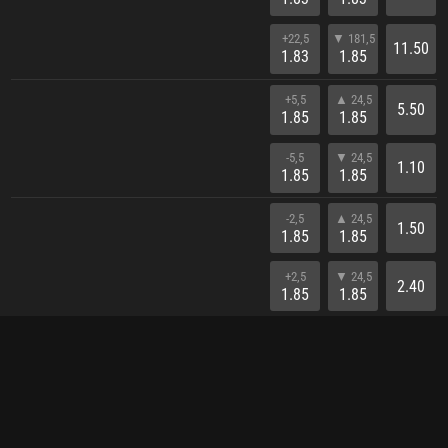
+22,5
▼ 181,5
11.50
1.83
1.85
+5,5
▲ 24,5
5.50
1.85
1.85
-5,5
▼ 24,5
1.10
1.85
1.85
-2,5
▲ 24,5
1.50
1.85
1.85
+2,5
▼ 24,5
2.40
1.85
1.85