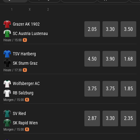
1
X
2
Grazer AK 1902
2.05
3.30
3.50
SC Austria Lustenau
Heute / 15:00
K
TSV Hartberg
4.50
3.90
1.68
SK Sturm Graz
Heute / 17:30
K
Wolfsberger AC
3.75
3.75
1.85
RB Salzburg
Morgen / 15:00
K
SV Ried
2.87
3.30
2.35
SK Rapid Wien
Morgen / 15:00
K