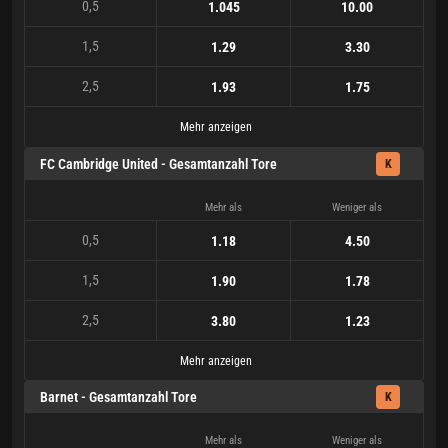
0,5
1.045
10.00
1,5
1.29
3.30
2,5
1.93
1.75
Mehr anzeigen
FC Cambridge United - Gesamtanzahl Tore
K
Mehr als
Weniger als
0,5
1.18
4.50
1,5
1.90
1.78
2,5
3.80
1.23
Mehr anzeigen
Barnet - Gesamtanzahl Tore
K
Mehr als
Weniger als