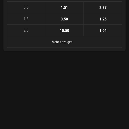
0,5
1.51
2.37
1,5
3.50
1.25
2,5
10.50
1.04
Mehr anzeigen