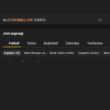
ALLE
FUSSBALL LIVE
EVENTS
23
Jetzt angesagt
Fußball
Tennis
Basketball
Eishockey
Tischtennis
Ergebnis 1X2
Mehr/Weniger als
Beide Teams treffen
Doppelte Chance
Mehr/
1
X
2