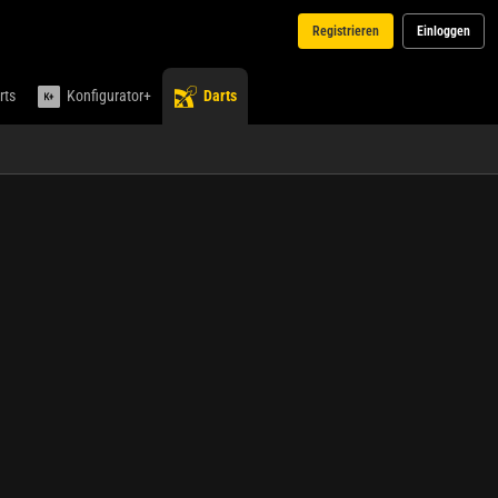
Registrieren
Einloggen
rts
Konfigurator+
Darts
Medien
Wähle ein Event ...
Wähle
von der
Liste der
Live-
Events, um
einen Live-
Stream
anzusehen.