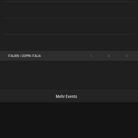
ITALIEN | COPPA ITALIA
1
X
2
Mehr Events