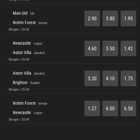
Man Utd
hrk
2.90
3.80
1.95
Nottm Forest
kirman
Morgen / 05:40
Newcastle
Legion
4.60
5.50
1.42
Aston Villa
alosdvxl
Morgen / 05:40
Aston Villa
alosdvxl
3.30
4.10
1.75
Brighton
Radahn
Morgen / 05:49
Nottm Forest
kirman
1.27
6.00
6.50
Newcastle
Legion
Morgen / 05:49