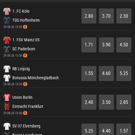
1. FC Köln
2.80
3.70
2.30
TSG Hoffenheim
29.08.26 13:30
K
1. FSV Mainz 05
1.71
3.90
4.50
SC Paderborn
29.08.26 13:30
K
RB Leipzig
1.55
4.60
5.25
Borussia Mönchengladbach
29.08.26 13:30
K
Union Berlin
2.40
3.50
2.85
Eintracht Frankfurt
29.08.26 13:30
K
SV 07 Elversberg
5.25
4.40
1.57