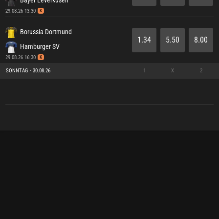
Bayer Leverkusen
29.08.26 13:30
K
Borussia Dortmund
1.34
5.50
8.00
Hamburger SV
29.08.26 16:30
K
SONNTAG - 30.08.26
1
X
2