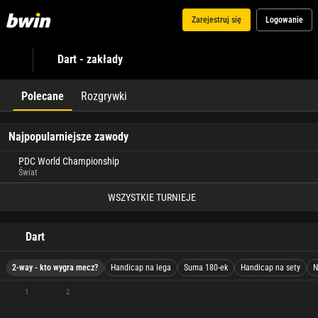
Zarejestruj się
Logowanie
Dart - zakłady
Polecane
Rozgrywki
Najpopularniejsze zawody
PDC World Championship
Świat
WSZYSTKIE TURNIEJE
Dart
2-way - kto wygra mecz?
Handicap na lega
Suma 180-ek
Handicap na sety
N
1
2