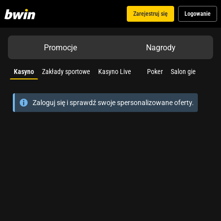
Zarejestruj się
Logowanie
Promocje
Nagrody
Kasyno
Zakłady sportowe
Kasyno Live
Poker
Salon gier
Zaloguj się i sprawdź swoje spersonalizowane oferty.