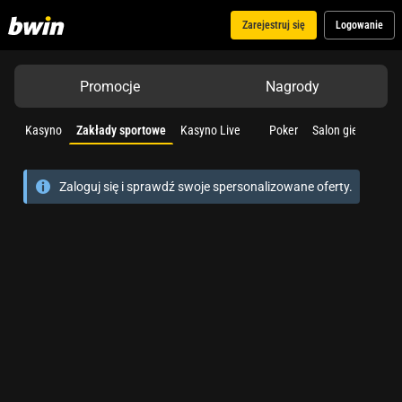
Zarejestruj się
Logowanie
Promocje
Nagrody
Kasyno
Zakłady sportowe
Kasyno Live
Poker
Salon gier
Zaloguj się i sprawdź swoje spersonalizowane oferty.