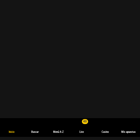
40
Inicio
Buscar
Menú A-Z
Live
Casino
Mis apuestas