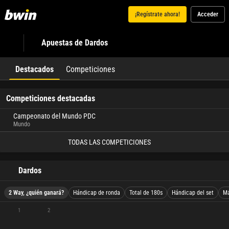
¡Regístrate ahora!
Acceder
Apuestas de Dardos
Destacados
Competiciones
Competiciones destacadas
Campeonato del Mundo PDC
Mundo
TODAS LAS COMPETICIONES
Dardos
2 Way, ¿quién ganará?
Hándicap de ronda
Total de 180s
Hándicap del set
Má
1
2