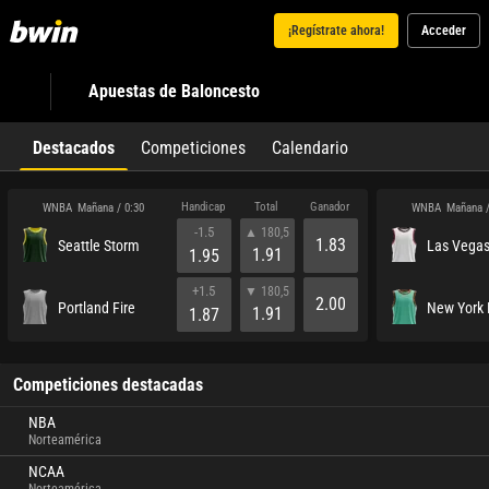
¡Regístrate ahora!
Acceder
Apuestas de Baloncesto
Destacados
Competiciones
Calendario
Handicap
Total
Ganador
WNBA
WNBA
Mañana / 0:30
Mañana /
-1.5
▲ 180,5
1.83
Seattle Storm
Las Vegas
1.91
1.95
+1.5
▼ 180,5
2.00
Portland Fire
New York 
1.91
1.87
Competiciones destacadas
NBA
Norteamérica
NCAA