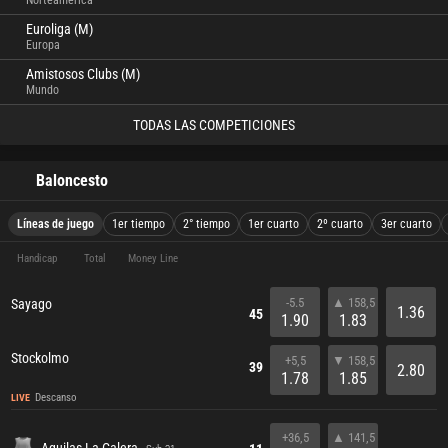
Norteamérica
Euroliga (M)
Europa
Amistosos Clubs (M)
Mundo
TODAS LAS COMPETICIONES
Baloncesto
Líneas de juego
1er tiempo
2° tiempo
1er cuarto
2º cuarto
3er cuarto
Handicap
Total
Money Line
-5.5
▲ 158,5
Sayago
1.36
45
1.90
1.83
Stockolmo
+5,5
▼ 158,5
39
2.80
1.78
1.85
Descanso
LIVE
+36,5
▲ 141,5