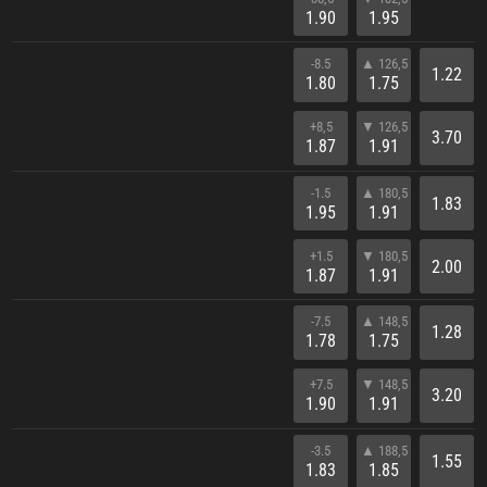
1.90
1.95
-8.5
▲ 126,5
1.22
1.80
1.75
+8,5
▼ 126,5
3.70
1.87
1.91
-1.5
▲ 180,5
1.83
1.95
1.91
+1.5
▼ 180,5
2.00
1.87
1.91
-7.5
▲ 148,5
1.28
1.78
1.75
+7.5
▼ 148,5
3.20
1.90
1.91
-3.5
▲ 188,5
1.55
1.83
1.85