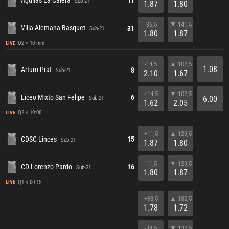
Aguilas La Calera
11
Sub-21
1.87
1.80
-36,5
▼ 141,5
Villa Alemana Basquet
31
Sub-21
1.80
1.87
Q2 < 10 min.
LIVE
-14,5
▲ 102,5
1.08
Arturo Prat
8
Sub-21
2.10
1.67
+14.5
▼ 102,5
Liceo Mixto San Felipe
6
6.00
Sub-21
1.62
2.05
Q2 < 10:00
LIVE
+11,5
▲ 129,5
CDSC Linces
15
Sub-21
1.87
1.80
-11,5
▼ 129,5
CD Lorenzo Pardo
16
Sub-21
1.80
1.87
Q1 < 00:15
LIVE
+38,5
▲ 132,5
1.78
1.72
-38,5
▼ 132,5