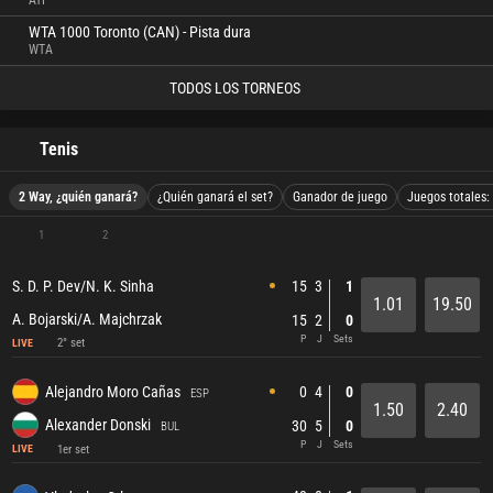
ATP
WTA 1000 Toronto (CAN) - Pista dura
WTA
TODOS LOS TORNEOS
Tenis
2 Way, ¿quién ganará?
¿Quién ganará el set?
Ganador de juego
Juegos totales:
1
2
15
3
1
S. D. P. Dev/N. K. Sinha
1.01
19.50
A. Bojarski/A. Majchrzak
15
2
0
P
J
Sets
2° set
LIVE
0
4
0
Alejandro Moro Cañas
ESP
1.50
2.40
Alexander Donski
30
5
0
BUL
P
J
Sets
1er set
LIVE