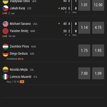
40
0
1
Vladyslav Orlov
UKR
1.01
12.00
Jakub Kusy
ADV
0
0
CZE
P
J
Sets
2° set
LIVE
40
4
0
Michael Savano
USA
1.14
4.75
Yassine Smiej
30
2
0
MAR
P
J
Sets
1er set
LIVE
Zsombor Piros
HUN
1.75
1.95
Diego Dedura
GER
Comienza
ahora
Nicolás Mejía
COL
7.00
1.09
Lorenzo Musetti
ITA
Hoy / 15:15
CA