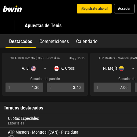
¡Regístrate ahora!
Acceder
Apuestas de Tenis
Destacados
Competiciones
Calendario
WTA 1000 Toronto (CAN) - Pista dura
ATP Masters - Montreal (CAN) - Pi
Hoy / 15:15
-
-
A. Li
K. Cross
N. Mejía
Ganador del partido
Ganador del 
1
1.30
2
3.40
1
7.00
Torneos destacados
Cuotas Especiales
Especiales
ATP Masters - Montreal (CAN) - Pista dura