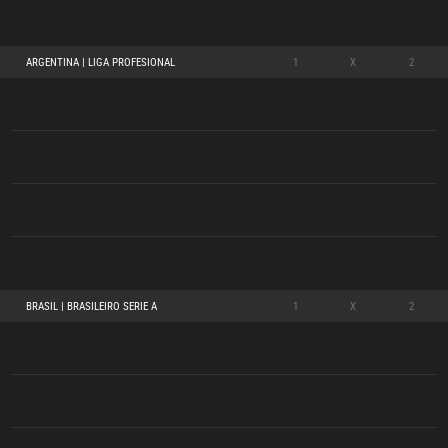
ARGENTINA | LIGA PROFESIONAL
1
X
2
BRASIL | BRASILEIRO SERIE A
1
X
2