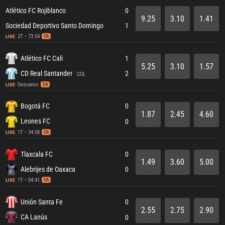
Atlético FC Rojiblanco
0
9.25
3.10
1.41
Sociedad Deportivo Santo Domingo
1
2T • 73:54
LIVE
CA
Atlético FC Cali
1
5.25
3.10
1.57
CD Real Santander
2
COL
Descanso
LIVE
CA
Bogotá FC
0
1.87
2.45
4.60
Leones FC
0
1T • 34:08
LIVE
CA
Tlaxcala FC
0
1.49
3.60
5.00
Alebrijes de Oaxaca
0
1T • 04:41
LIVE
CA
Unión Santa Fe
0
2.55
2.75
2.90
CA Lanús
0