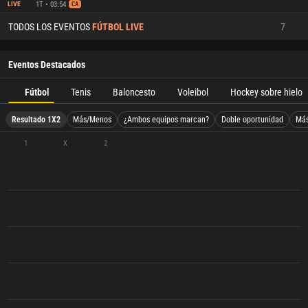
1T • 03:54
LIVE
CA
TODOS LOS EVENTOS
FÚTBOL LIVE
7
Eventos Destacados
Fútbol
Tenis
Baloncesto
Voleibol
Hockey sobre hielo
Resultado 1X2
Más/Menos
¿Ambos equipos marcan?
Doble oportunidad
Más
1
X
2