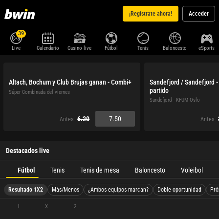
¡Regístrate ahora!
Acceder
39
Live
Calendario
Casino live
Fútbol
Tenis
Baloncesto
eSports
Altach, Bochum y Club Brujas ganan - Combi+
Sandefjord / Sandefjord -
partido
Súper Combinada del viernes
Sandefjord - KFUM Oslo
6.20
7.50
Antes
Antes
Destacados live
Fútbol
Tenis
Tenis de mesa
Baloncesto
Voleibol
Resultado 1X2
Más/Menos
¿Ambos equipos marcan?
Doble oportunidad
Pró
1
X
2