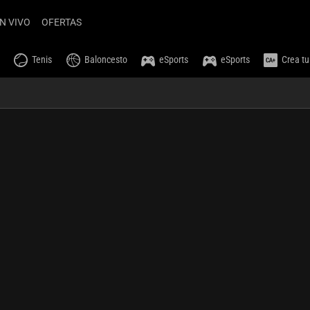
N VIVO
OFERTAS
Tenis
Baloncesto
eSports
eSports
Crea t