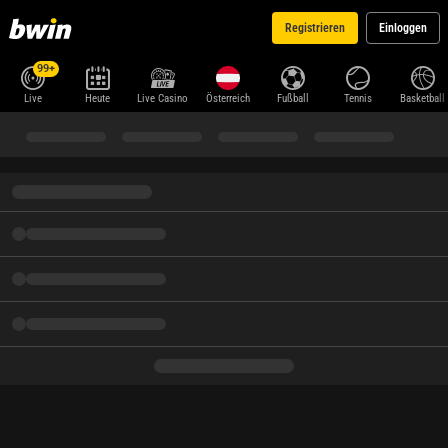
Registrieren
Einloggen
99+
Live
Heute
Live Casino
Österreich
Fußball
Tennis
Basketball