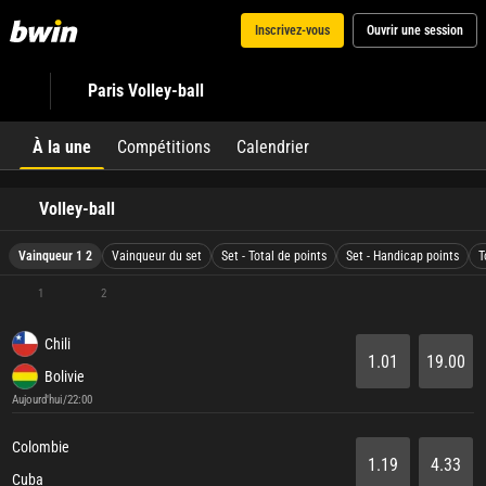
Inscrivez-vous
Ouvrir une session
Paris Volley-ball
À la une
Compétitions
Calendrier
Volley-ball
Vainqueur 1 2
Vainqueur du set
Set - Total de points
Set - Handicap points
T
1
2
Chili
1.01
19.00
Bolivie
Aujourd'hui/22:00
Colombie
1.19
4.33
Cuba