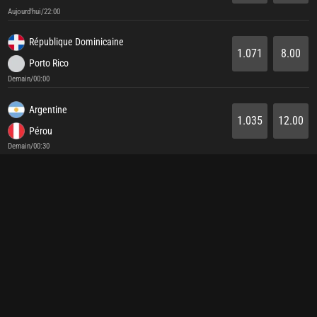
Aujourd'hui/22:00
République Dominicaine
1.071
8.00
Porto Rico
Demain/00:00
Argentine
1.035
12.00
Pérou
Demain/00:30