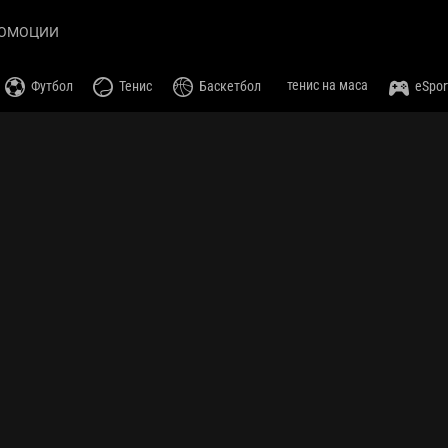
ОМОЦИИ
тенис на маса
Футбол
Тенис
Баскетбол
eSpor
д 3,5 отбелязани гола
бщ брой голове 3,5
6.50
ди